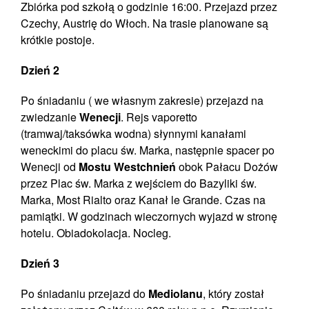
Zbiórka pod szkołą o godzinie 16:00. Przejazd przez
Czechy, Austrię do Włoch. Na trasie planowane są
krótkie postoje.
Dzień 2
Po śniadaniu ( we własnym zakresie) przejazd na
zwiedzanie
Wenecji
. Rejs vaporetto
(tramwaj/taksówka wodna) słynnymi kanałami
weneckimi do placu św. Marka, następnie spacer po
Wenecji od
Mostu Westchnień
obok Pałacu Dożów
przez Plac św. Marka z wejściem do Bazyliki św.
Marka, Most Rialto oraz Kanał le Grande. Czas na
pamiątki. W godzinach wieczornych wyjazd w stronę
hotelu. Obiadokolacja. Nocleg.
Dzień 3
Po śniadaniu przejazd do
Mediolanu
, który został