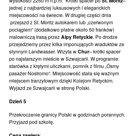
wysokości 2250 m n.p.m. Krótki spacer po
St. Moritz
–
jednej z najbardziej luksusowych i eleganckich
miejscowości na świecie. W drugiej części dnia
przejazd z St. Moritz autokarem lub „czerwonym
pociągiem” (dodatkowo płatne około 50 franków)
malowniczą trasą przez
Alpy Retyckie
. Po drodze
przejedziemy przez kilka imponujących wiaduktów ze
słynnym Landwasser. Wizyta w
Chur
– krótki spacer
po najstarszym mieście w Szwajcarii. W programie:
starówka z krętymi uliczkami, pomnik z filmu „Ósmy
pasażer Nostromo”. Miejscowość stała się ważnym
miejscem tranzytowym dzięki Kolejom Retyckim.
Wyjazd ze Szwajcarii w stronę Polski.
Dzień 5
Przekroczenie granicy Polski w godzinach porannych.
Przyjazd pod szkołę.
Cena zawiera
: