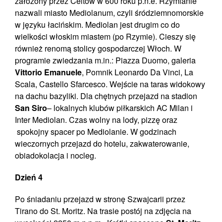
założony przez Celtów w 600 roku p.n.e. Rzymianie
nazwali miasto Mediolanum, czyli śródziemnomorskie
w języku łacińskim. Mediolan jest drugim co do
wielkości włoskim miastem (po Rzymie). Cieszy się
również renomą stolicy gospodarczej Włoch. W
programie zwiedzania m.in.: Piazza Duomo, galeria
Vittorio Emanuele
, Pomnik Leonardo Da Vinci, La
Scala, Castello Sfarcesco. Wejście na taras widokowy
na dachu bazyliki. Dla chętnych przejazd na stadion
San Siro
– lokalnych klubów piłkarskich AC Milan i
Inter Mediolan. Czas wolny na lody, pizzę oraz
spokojny spacer po Mediolanie. W godzinach
wieczornych przejazd do hotelu, zakwaterowanie,
obiadokolacja i nocleg.
Dzień 4
Po śniadaniu przejazd w stronę Szwajcarii przez
Tirano do St. Moritz. Na trasie postój na zdjęcia na