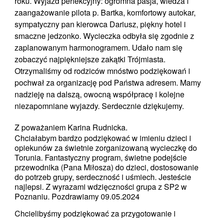
roku. Wyjazd perfekcyjny: ogromna pasja, wiedza i
zaangażowanie pilota p. Bartka, komfortowy autokar,
sympatyczny pan kierowca Dariusz, piękny hotel i
smaczne jedzonko. Wycieczka odbyła się zgodnie z
zaplanowanym harmonogramem. Udało nam się
zobaczyć najpiękniejsze zakątki Trójmiasta.
Otrzymaliśmy od rodziców mnóstwo podziękowań i
pochwał za organizację pod Państwa adresem. Mamy
nadzieję na dalszą, owocną współpracę i kolejne
niezapomniane wyjazdy. Serdecznie dziękujemy.
Z poważaniem Karina Rudnicka.
Chciałabym bardzo podziękować w imieniu dzieci i
opiekunów za świetnie zorganizowaną wycieczkę do
Torunia. Fantastyczny program, świetne podejście
przewodnika (Pana Miłosza) do dzieci, dostosowanie
do potrzeb grupy, serdeczność i uśmiech. Jesteście
najlepsi. Z wyrazami wdzięczności grupa z SP2 w
Poznaniu. Pozdrawiamy 09.05.2024
Chcielibyśmy podziękować za przygotowanie i