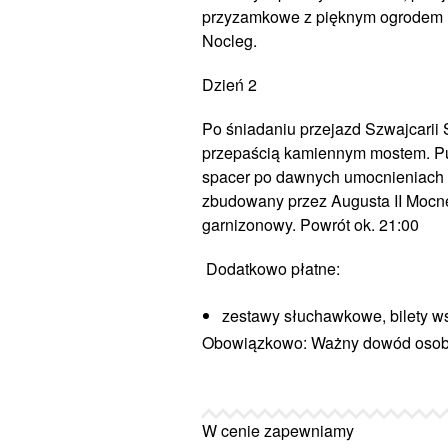
przyzamkowe z pięknym ogrodem r
Nocleg.
Dzień 2
Po śniadaniu przejazd Szwajcarii 
przepaścią kamiennym mostem. Pun
spacer po dawnych umocnieniach z
zbudowany przez Augusta II Mocneg
garnizonowy. Powrót ok. 21:00
Dodatkowo płatne:
zestawy słuchawkowe, bilety ws
Obowiązkowo: Ważny dowód osobis
W cenie zapewniamy