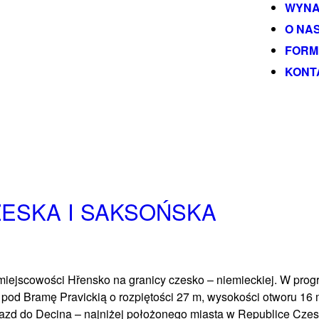
WYNA
O NA
FORM
KONT
ZESKA I SAKSOŃSKA
 miejscowości
Hřensko
na granicy czesko – niemieckiej. W prog
od Bramę Pravickią o rozpiętości 27 m, wysokości otworu 16 
jazd do
Decina
– najniżej położonego miasta w Republice Czes