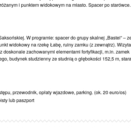
óżanym i punktem widokowym na miasto. Spacer po starówce.
Saksońskiej. W programie: spacer do grupy skalnej
„Bastei”
– z
kt widokowy na rzekę Łabę, ruiny zamku (z zewnątrz). Wizyt
 doskonale zachowanymi elementami fortyfikacji, m.in. zamek
o, budynek studzienny ze studnią o głębokości 152,5 m, stara
tępu, przewodnik, opłaty wjazdowe, parking. (ok. 20 euro/os)
ty lub paszport