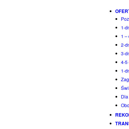
OFER
Poz
1-d
1 –
2-d
3-d
4-5
1-d
Zag
Świ
Dla
Obo
REKO
TRAN