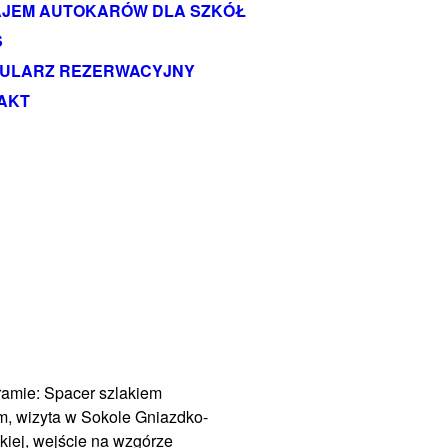
JEM AUTOKARÓW DLA SZKÓŁ
S
ULARZ REZERWACYJNY
AKT
ramie: Spacer szlakiem
m, wizyta w
Sokole Gniazdko
-
kiej, wejście na wzgórze