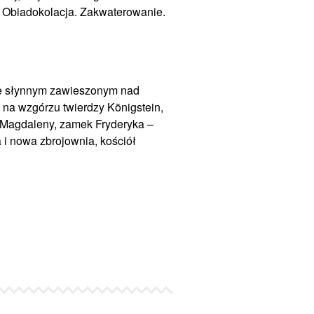
 Obiadokolacja. Zakwaterowanie.
e słynnym zawieszonym nad
a na wzgórzu
twierdzy Königstein
,
 Magdaleny, zamek Fryderyka –
 i nowa zbrojownia, kościół