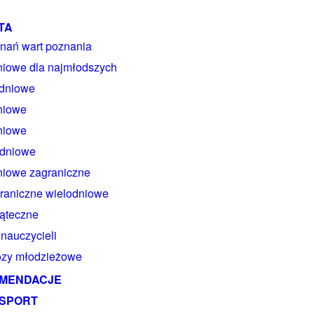
TA
nań wart poznania
niowe dla najmłodszych
 dniowe
niowe
niowe
 dniowe
niowe zagraniczne
raniczne wielodniowe
ąteczne
 nauczycieli
zy młodzieżowe
MENDACJE
SPORT