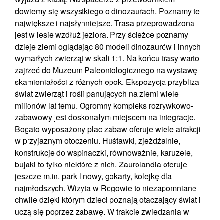
dowiemy się wszystkiego o dinozaurach. Poznamy te
największe i najsłynniejsze. Trasa przeprowadzona
jest w lesie wzdłuż jeziora. Przy ścieżce poznamy
dzieje ziemi oglądając
80 modeli dinozaurów
i innych
wymarłych zwierząt w skali 1:1. Na końcu trasy warto
zajrzeć do
Muzeum Paleontologicznego
na wystawę
skamieniałości z różnych epok. Ekspozycja przybliża
świat zwierząt i rośli panujących na ziemi wiele
milionów lat temu. Ogromny kompleks rozrywkowo-
zabawowy jest doskonałym miejscem na integracje.
Bogato wyposażony
plac zabaw
oferuje wiele atrakcji
w przyjaznym otoczeniu. Huśtawki, zjeżdżalnie,
konstrukcje do wspinaczki, równoważnie, karuzele,
bujaki to tylko niektóre z nich. Zaurolandia oferuje
jeszcze m.in.
park linowy,
gokarty, kolejkę dla
najmłodszych. Wizyta w Rogowie to niezapomniane
chwile dzięki którym dzieci poznają otaczający świat i
uczą się poprzez zabawę. W trakcie zwiedzania w