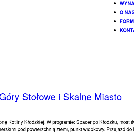
WYNA
O NA
FORM
KONT
 Góry Stołowe i Skalne Miasto
ronę Kotliny Kłodzkiej. W programie: Spacer po Kłodzku, most ś
inerskimi pod powierzchnią ziemi, punkt widokowy. Przejazd do