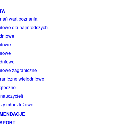
TA
nań wart poznania
niowe dla najmłodszych
 dniowe
niowe
niowe
 dniowe
niowe zagraniczne
raniczne wielodniowe
ąteczne
 nauczycieli
zy młodzieżowe
MENDACJE
SPORT