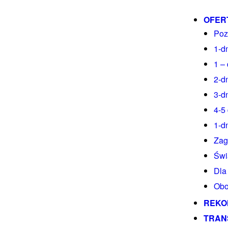
OFER
Poz
1-d
1 –
2-d
3-d
4-5
1-d
Zag
Świ
Dla
Obo
REKO
TRAN