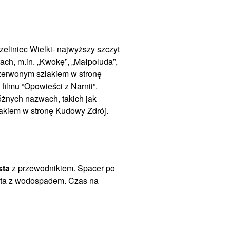
eliniec Wielki- najwyższy szczyt
ach, m.in. „Kwokę”, „Małpoluda”,
 czerwonym szlakiem w stronę
filmu “Opowieści z Narnii”.
óżnych nazwach, takich jak
akiem w stronę Kudowy Zdrój.
sta
z przewodnikiem. Spacer po
rota z wodospadem. Czas na