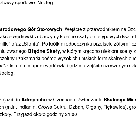
zabawy sportowe. Nocleg.
Narodowego Gór Stołowych
. Wejście z przewodnikiem na Szcz
rakcie wędrówki zobaczymy kolejne skały o nietypowych kształt
milki” oraz „Słonia”. Po krótkim odpoczynku przejście żółtym i
yntu zwanego
Błędne Skały,
w którym kręcono niektóre sceny z 
zeliny i zakamarki pośród wysokich i niskich form skalnych o r
a”.
Ostatnim etapem wędrówki będzie przejście czerwonym szl
Nocleg.
rzejazd do
Adrspachu
w Czechach. Zwiedzanie
Skalnego Mia
ch (m.in. Indianin, Głowa Cukru, Dzban, Organy, Rękawica), g
szkoły. Przyjazd około godziny 21:00