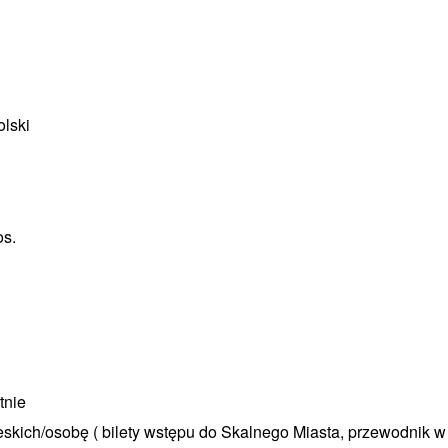
olski
os.
tnie
eskich/osobę ( bilety wstępu do Skalnego Miasta, przewodnik 