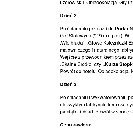
uzdrowisku. Obiadokolacja. Gry i 
Dzień 2
Po śniadaniu przejazd do
Parku 
Gór Stołowych (919 m n.p.m.). W t
„Wielbłąda”, „Głowę Księżniczki E
malowniczego i naturalnego labir
Wejście z przewodnikiem przez szc
„Skalne Siodło” czy
„Kurza Stopk
Powrót do hotelu. Obiadokolacja. 
Dzień 3
Po śniadaniu i wykwaterowaniu p
niezwykłym labiryncie form skalny
pamiątki. Obiad. Powrót w stronę 
Cena zawiera: