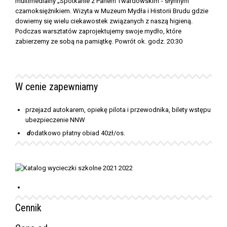
multimedialny „Spotkanie z Panem Twardowskim”- słynnym
czarnoksiężnikiem. Wizyta w
Muzeum Mydła i Historii Brudu
gdzie
dowiemy się wielu ciekawostek związanych z naszą higieną.
Podczas warsztatów zaprojektujemy swoje mydło, które
zabierzemy ze sobą na pamiątkę. Powrót ok. godz. 20:30
W cenie zapewniamy
przejazd autokarem, opiekę pilota i przewodnika, bilety wstępu
ubezpieczenie NNW
d
odatkowo płatny obiad 40zł/os.
Cennik