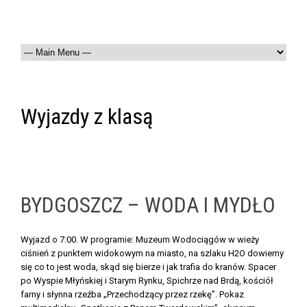
Wyjazdy z klasą
BYDGOSZCZ – WODA I MYDŁO
Wyjazd o 7:00. W programie:
Muzeum Wodociągów
w wieży
ciśnień z punktem widokowym na miasto, na szlaku H2O dowiemy
się co to jest woda, skąd się bierze i jak trafia do kranów. Spacer
po Wyspie Młyńskiej i Starym Rynku, Spichrze nad Brdą, kościół
farny i słynna rzeźba
„Przechodzący przez rzekę”.
Pokaz